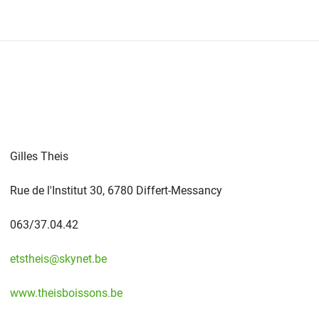
Onze Leden
Onze Winkels
Folders
Wedstrijd
Gilles Theis
Rue de l'Institut 30, 6780 Differt-Messancy
063/37.04.42
etstheis@skynet.be
www.theisboissons.be