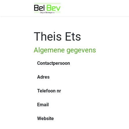
Overslaan naar inhoud
Over BelBev
Theis Ets
Algemene gegevens
Contactpersoon
Adres
Telefoon nr
Email
Website