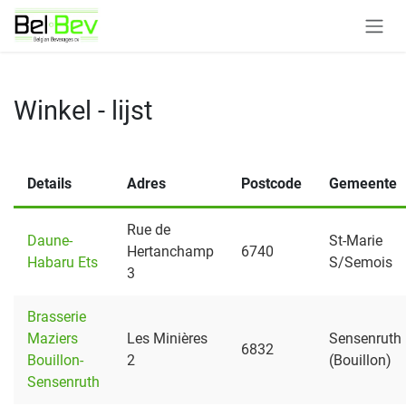
Overslaan naar inhoud
Winkel - lijst
Details
Adres
Postcode
Gemeente
Rue de
Daune-
St-Marie
Hertanchamp
6740
Habaru Ets
S/Semois
3
Brasserie
Maziers
Les Minières
Sensenruth
6832
Bouillon-
2
(Bouillon)
Sensenruth