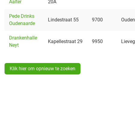
Aalter
20A
Pede Drinks
Lindestraat 55
9700
Ouden
Oudenaarde
Drankenhalle
Kapellestraat 29
9950
Lieve
Neyt
Klik hier om opnieuw te zoeken