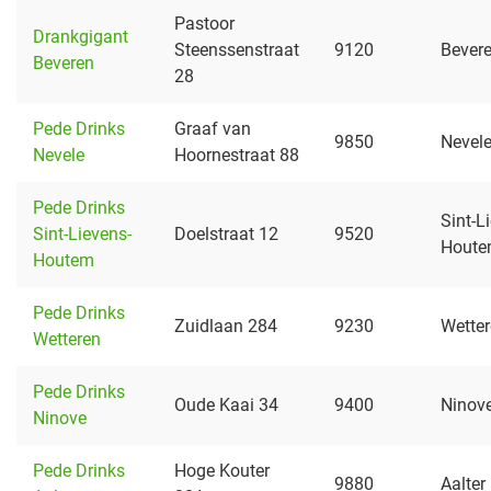
Pastoor
Drankgigant
Steenssenstraat
9120
Bever
Beveren
28
Pede Drinks
Graaf van
9850
Nevel
Nevele
Hoornestraat 88
Pede Drinks
Sint-L
Sint-Lievens-
Doelstraat 12
9520
Hout
Houtem
Pede Drinks
Zuidlaan 284
9230
Wette
Wetteren
Pede Drinks
Oude Kaai 34
9400
Ninov
Ninove
Pede Drinks
Hoge Kouter
9880
Aalter