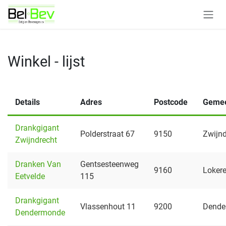
Overslaan naar inhoud
Winkel - lijst
Details
Adres
Postcode
Geme
Drankgigant
Polderstraat 67
9150
Zwijnd
Zwijndrecht
Dranken Van
Gentsesteenweg
9160
Loker
Eetvelde
115
Drankgigant
Vlassenhout 11
9200
Dende
Dendermonde