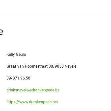
Onze Leden
Onze Winkels
Folders
Wedstrijd
e
Kelly Geurs
Graaf van Hoornestraat 88, 9850 Nevele
09/371.96.58
drinksnevele@drankenpede.be
https://www.drankenpede.be/