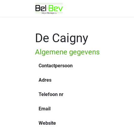
Overslaan naar inhoud
Over BelBev
De Caigny
Algemene gegevens
Contactpersoon
Adres
Telefoon nr
Email
Website