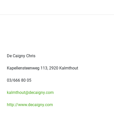
Onze Leden
Onze Winkels
Folders
Wedstrijd
De Caigny Chris
Kapellensteenweg 113, 2920 Kalmthout
03/666 80 05
kalmthout@decaigny.com
http://www.decaigny.com