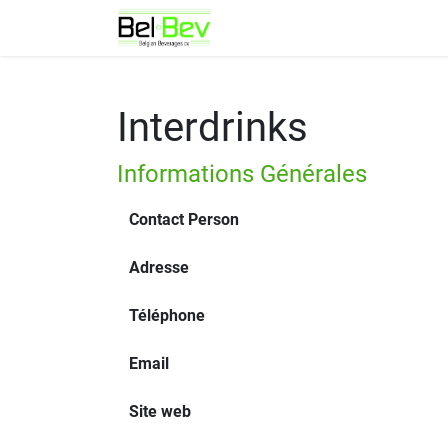
Se rendre au contenu
A propos de BelBev
N
Interdrinks
Informations Générales
Contact Person
Adresse
Téléphone
Email
Site web