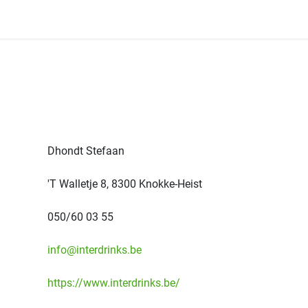
os Membres
Nos Magasins
Dépliants
Concours
Dhondt Stefaan
'T Walletje 8, 8300 Knokke-Heist
050/60 03 55
info@interdrinks.be
https://www.interdrinks.be/